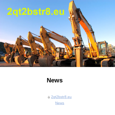
News
2qt2bstr8.eu
News