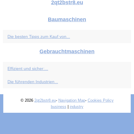
2qt2bstr8.eu
Baumaschinen
Die besten Tipps zum Kauf von...
Gebrauchtmaschinen
Effizient und sicher:...
Die führenden Industrien...
© 2026
2qt2bstr8.eu
-
Navigation Map
-
Cookies Policy
business
|
industry